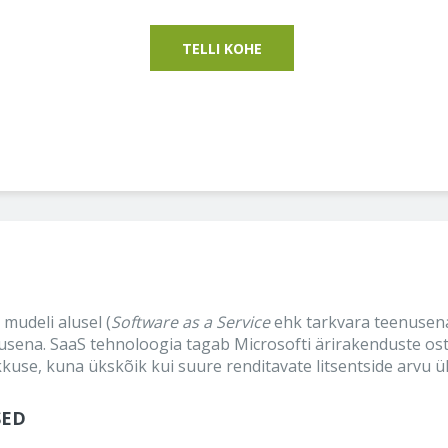
TELLI KOHE
mudeli alusel (
Software as a Service
ehk tarkvara teenusena
ena. SaaS tehnoloogia tagab Microsofti ärirakenduste ost
kkuse, kuna ükskõik kui suure renditavate litsentside arvu 
SED