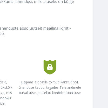
akkuma lahendusi, mille aluseks on kõige
henduste absoluutselt maailmaliidrilt –
öö.
deid,
Ligipääs e-postile toimub kaitstud SSL
 ükskõik
ühenduse kaudu, tagades Teie andmete
ega, mis
turvalisuse ja täieliku konfidentsiaalsuse
Windows
idel