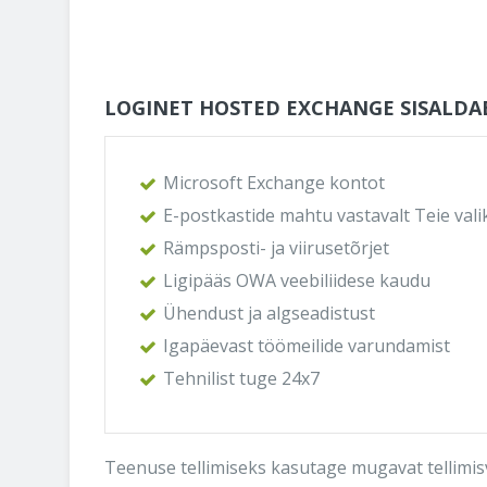
LOGINET HOSTED EXCHANGE SISALDA
Microsoft Exchange kontot
E-postkastide mahtu vastavalt Teie vali
Rämpsposti- ja viirusetõrjet
Ligipääs OWA veebiliidese kaudu
Ühendust ja algseadistust
Igapäevast töömeilide varundamist
Tehnilist tuge 24x7
Teenuse tellimiseks kasutage mugavat tellimisv