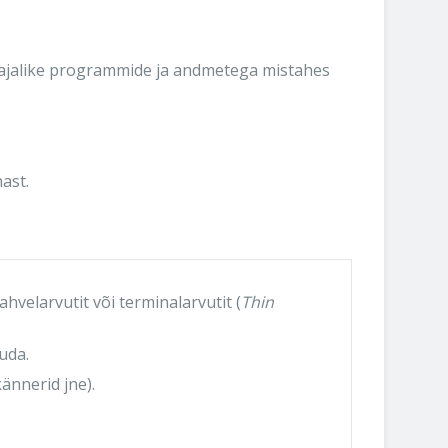
vajalike programmide ja andmetega mistahes
ast.
hvelarvutit või terminalarvutit (
Thin
uda.
ännerid jne).