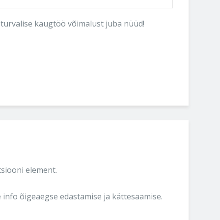
 turvalise kaugtöö võimalust juba nüüd!
tsiooni element.
e info õigeaegse edastamise ja kättesaamise.