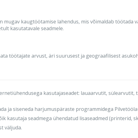
 on mugav kaugtöötamise lahendus, mis võimaldab töötada 
tult kasutatavale seadmele.
ta töötajate arvust, äri suurusest ja geograafilisest asukoh
rnetiühendusega kasutajaseadet: lauaarvutit, sülearvutit, ta
tada ja siseneda harjumuspäraste programmidega Pilvetööla
ik kasutaja seadmega ühendatud lisaseadmed (printerid, sk
t väljuda.