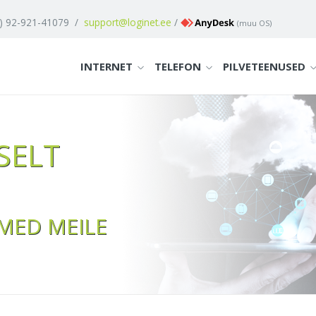
1) 92-921-41079
/
support@loginet.ee
/
(
muu OS
)
INTERNET
TELEFON
PILVETEENUSED
SELT
MED MEILE