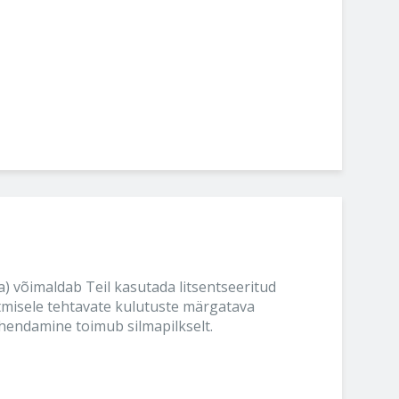
) võimaldab Teil kasutada litsentseeritud
misele tehtavate kulutuste märgatava
ühendamine toimub silmapilkselt.