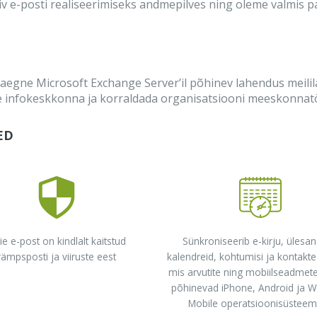
v e-posti realiseerimiseks andmepilves ning oleme valmis p
aegne Microsoft Exchange Server’il põhinev lahendus meilila
se infokeskkonna ja korraldada organisatsiooni meeskonnat
ED
ie e-post on kindlalt kaitstud
Sünkroniseerib e-kirju, ülesan
rämpsposti ja viiruste eest
kalendreid, kohtumisi ja kontakte
mis arvutite ning mobiilseadmet
põhinevad iPhone, Android ja 
Mobile operatsioonisüsteem