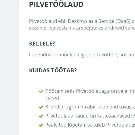
PILVETÖÖLAUD
Pilvetöölaud ehk Desktop as a Service (DaaS)
seadmel, salvestamata seejuures andmeid vahe
KELLELE?
Lahendus on mõeldud igale ettevõttele, sõltuma
KUIDAS TÖÖTAB?
Töötamiseks Pilvetöölauaga on vaja inte
client
).
Kliendiprogrammi abil tuleb end tuvas
Pilvetöölaua kaudu on kättesaadavad kõ
Peale töö lõpetamist tuleb Pilvetöölauas