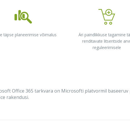
e täpse planeerimise võimalus
Äri paindlikkuse tagamine t
renditavate litsentside arv
reguleerimisele
osoft Office 365 tarkvara on Microsofti platvormil baseeruv
ice rakendusi.