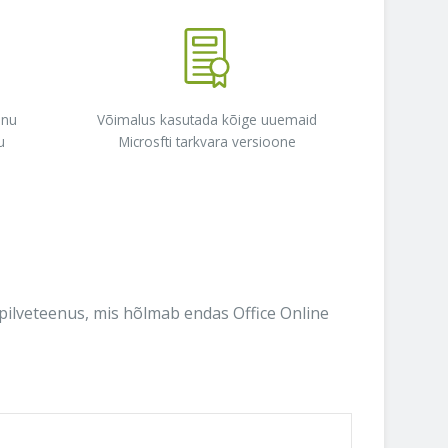
änu
Võimalus kasutada kõige uuemaid
u
Microsfti tarkvara versioone
 pilveteenus, mis hõlmab endas Office Online