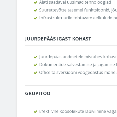
Alati saadaval uusimad tehnoloogiad
Suurettevõtte tasemel funktsioonid, j
Infrastruktuurile tehtavate eelkulude
JUURDEPÄÄS IGAST KOHAST
Juurdepääs andmetele mistahes kohast 
Dokumentide salvestamise ja jagamise 
Office täisversiooni voogedastus mõne
GRUPITÖÖ
Efektiivne koosolekute läbiviimine väg