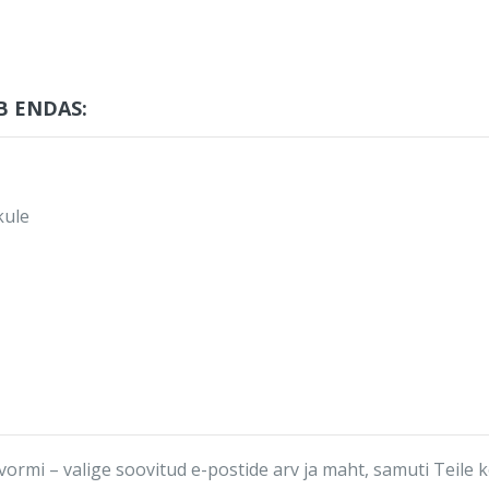
B ENDAS:
kule
ormi – valige soovitud e-postide arv ja maht, samuti Teile 