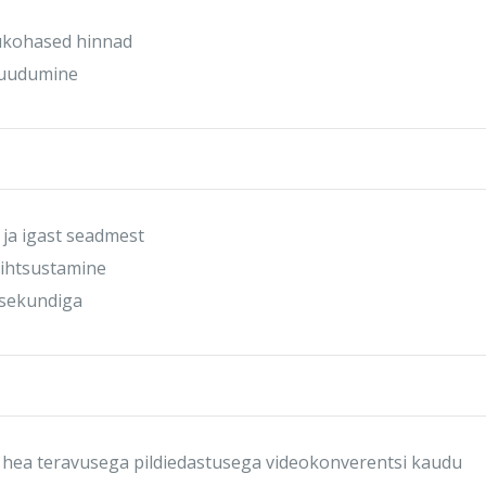
õukohased hinnad
 puudumine
ja igast seadmest
lihtsustamine
 sekundiga
a hea teravusega pildiedastusega videokonverentsi kaudu