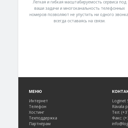
Легкая и гибкая масштабируемость сервиса под
ваши задачи и многоканальность телефонных
номеров позволяют не упустить ни одного звонка
всегда оставаясь на связи.
МЕНЮ
КОНТА
Интернет
Loginet 
Телефон
Rävala p
Хостинг
Тел:
(+3
Техподдержка
Факс:
(+
Партнёрам
info@log