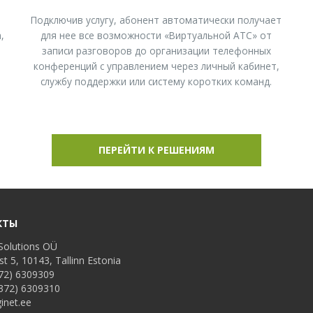
Подключив услугу, абонент автоматически получает
,
для нее все возможности «Виртуальной АТС» от
записи разговоров до организации телефонных
конференций с управлением через личный кабинет,
службу поддержки или систему коротких команд.
ПЕРЕЙТИ К РЕШЕНИЯМ
КТЫ
Solutions OÜ
st 5, 10143, Tallinn Estonia
72) 6309309
372) 6309310
inet.ee